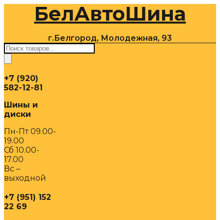
БелАвтоШина
Перейти
к
содержимому
г.Белгород, Молодежная, 93
Поиск
товаров
+7 (920)
582-12-81
Шины и
диски
Пн-Пт 09.00-
19.00
Сб 10.00-
17.00
Вс –
выходной
+7 (951) 152
22 69