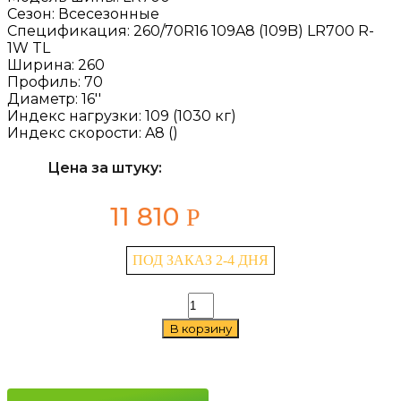
Сезон:
Всесезонные
Спецификация:
260/70R16 109A8 (109B) LR700 R-
1W TL
Ширина:
260
Профиль:
70
Диаметр:
16''
Индекс нагрузки:
109 (1030 кг)
Индекс скорости:
A8 ()
Цена за штуку:
11 810
Р
ПОД ЗАКАЗ 2-4 ДНЯ
Количество
товара
В корзину
LingLong
LR700
260/70
R16
109A8