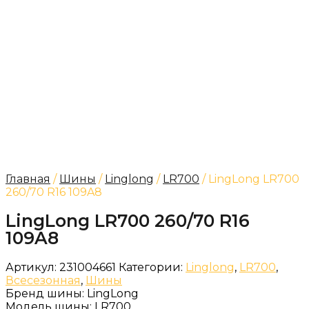
Главная
/
Шины
/
Linglong
/
LR700
/ LingLong LR700
260/70 R16 109A8
LingLong LR700 260/70 R16
109A8
Артикул:
231004661
Категории:
Linglong
,
LR700
,
Всесезонная
,
Шины
Бренд шины:
LingLong
Модель шины:
LR700