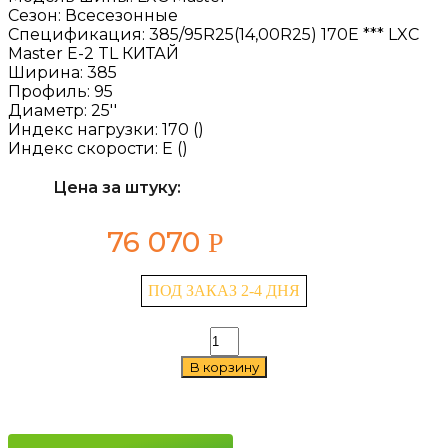
Сезон:
Всесезонные
Спецификация:
385/95R25(14,00R25) 170E *** LXC
Master E-2 TL КИТАЙ
Ширина:
385
Профиль:
95
Диаметр:
25''
Индекс нагрузки:
170 ()
Индекс скорости:
E ()
Цена за штуку:
76 070
Р
ПОД ЗАКАЗ 2-4 ДНЯ
Количество
товара
В корзину
LingLong
LXC
Master
385/95
R25