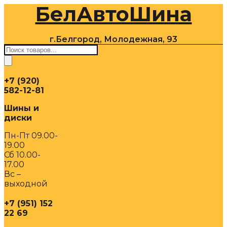
БелАвтоШина
Перейти
к
содержимому
г.Белгород, Молодежная, 93
Поиск
товаров
+7 (920)
582-12-81
Шины и
диски
Пн-Пт 09.00-
19.00
Сб 10.00-
17.00
Вс –
выходной
+7 (951) 152
22 69