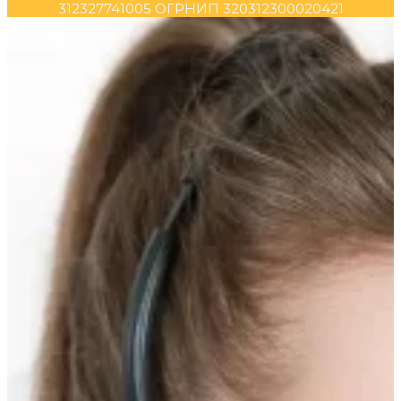
312327741005 ОГРНИП 320312300020421
Прокрутка
вверх