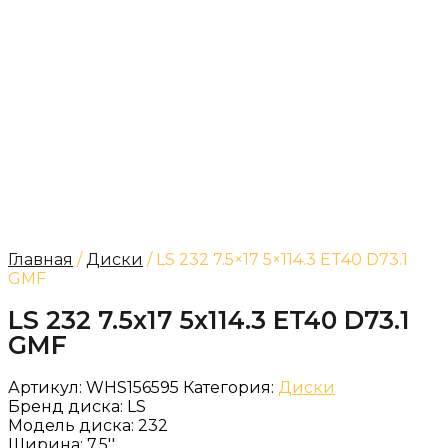
Главная
/
Диски
/ LS 232 7.5×17 5×114.3 ET40 D73.1
GMF
LS 232 7.5x17 5x114.3 ET40 D73.1
GMF
Артикул:
WHS156595
Категория:
Диски
Бренд диска:
LS
Модель диска:
232
Ширина:
7.5''