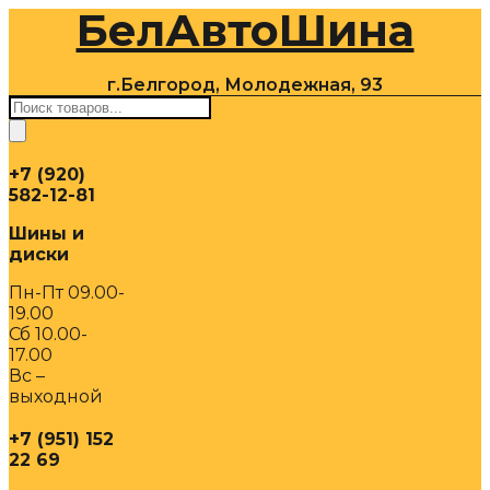
БелАвтоШина
Перейти
к
содержимому
г.Белгород, Молодежная, 93
Поиск
товаров
+7 (920)
582-12-81
Шины и
диски
Пн-Пт 09.00-
19.00
Сб 10.00-
17.00
Вс –
выходной
+7 (951) 152
22 69