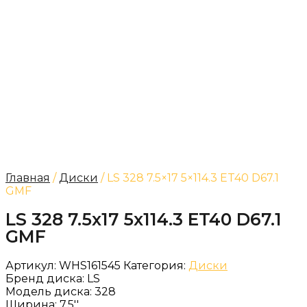
Главная
/
Диски
/ LS 328 7.5×17 5×114.3 ET40 D67.1
GMF
LS 328 7.5x17 5x114.3 ET40 D67.1
GMF
Артикул:
WHS161545
Категория:
Диски
Бренд диска:
LS
Модель диска:
328
Ширина:
7.5''