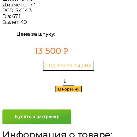
Диаметр:
17''
PCD:
5x114.3
Dia:
67.1
Вылет:
40
Цена за штуку:
13 500
Р
ПОД ЗАКАЗ 2-4 ДНЯ
Количество
товара
В корзину
LS
328
7.5x17
5x114.3
ET40
Купить в рассрочку
D67.1
GMF
Информация о товаре: