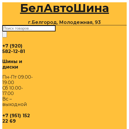
БелАвтоШина
Перейти
к
содержимому
г.Белгород, Молодежная, 93
Поиск
товаров
+7 (920)
582-12-81
Шины и
диски
Пн-Пт 09.00-
19.00
Сб 10.00-
17.00
Вс –
выходной
+7 (951) 152
22 69