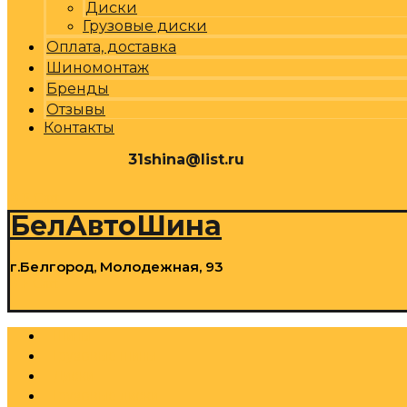
Диски
Грузовые диски
Оплата, доставка
Шиномонтаж
Бренды
Отзывы
Контакты
31shina@list.ru
0
Р
Cart
БелАвтоШина
г.Белгород, Молодежная, 93
0
Р
Cart
Шины
Грузовые шины
Диски
Грузовые диски