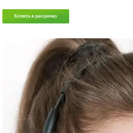
6.5x15
4x100
ET42
Купить в рассрочку
D73.1
SF
Прокрутка
вверх