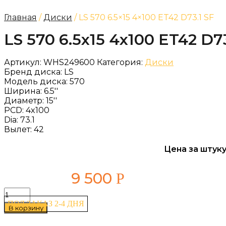
Главная
/
Диски
/ LS 570 6.5×15 4×100 ET42 D73.1 SF
LS 570 6.5x15 4x100 ET42 D73
Артикул:
WHS249600
Категория:
Диски
Бренд диска:
LS
Модель диска:
570
Ширина:
6.5''
Диаметр:
15''
PCD:
4x100
Dia:
73.1
Вылет:
42
Цена за штуку
9 500
Р
Количество
товара
ПОД ЗАКАЗ 2-4 ДНЯ
В корзину
LS
570