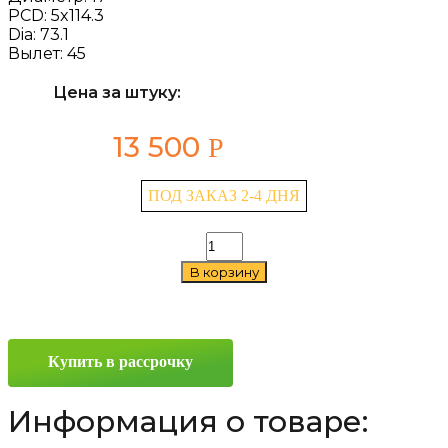
PCD:
5x114.3
Dia:
73.1
Вылет:
45
Цена за штуку:
13 500
Р
ПОД ЗАКАЗ 2-4 ДНЯ
Количество
товара
В корзину
LS
755
7.5x17
5x114.3
ET45
Купить в рассрочку
D73.1
Sil
Информация о товаре: