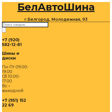
БелАвтоШина
Перейти
к
содержимому
г.Белгород, Молодежная, 93
Поиск
товаров
+7 (920)
582-12-81
Шины и
диски
Пн-Пт 09.00-
19.00
Сб 10.00-
17.00
Вс –
выходной
+7 (951) 152
22 69