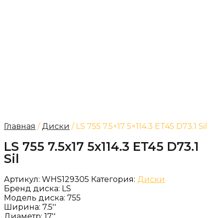
Главная
/
Диски
/ LS 755 7.5×17 5×114.3 ET45 D73.1 Sil
LS 755 7.5x17 5x114.3 ET45 D73.1
Sil
Артикул:
WHS129305
Категория:
Диски
Бренд диска:
LS
Модель диска:
755
Ширина:
7.5''
Диаметр:
17''