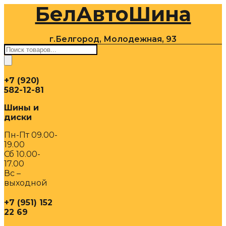
БелАвтоШина
Перейти
к
содержимому
г.Белгород, Молодежная, 93
Поиск
товаров
+7 (920)
582-12-81
Шины и
диски
Пн-Пт 09.00-
19.00
Сб 10.00-
17.00
Вс –
выходной
+7 (951) 152
22 69