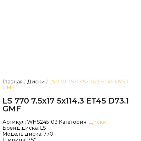
Главная
/
Диски
/ LS 770 7.5×17 5×114.3 ET45 D73.1
GMF
LS 770 7.5x17 5x114.3 ET45 D73.1
GMF
Артикул:
WHS245103
Категория:
Диски
Бренд диска:
LS
Модель диска:
770
Ширина:
7.5''