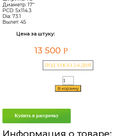
Диаметр:
17''
PCD:
5x114.3
Dia:
73.1
Вылет:
45
Цена за штуку:
13 500
Р
ПОД ЗАКАЗ 2-4 ДНЯ
Количество
товара
В корзину
LS
770
7.5x17
5x114.3
ET45
Купить в рассрочку
D73.1
GMF
Информация о товаре: