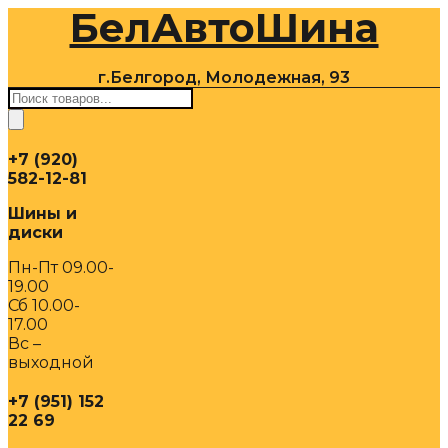
БелАвтоШина
Перейти
к
содержимому
г.Белгород, Молодежная, 93
Поиск
товаров
+7 (920)
582-12-81
Шины и
диски
Пн-Пт 09.00-
19.00
Сб 10.00-
17.00
Вс –
выходной
+7 (951) 152
22 69