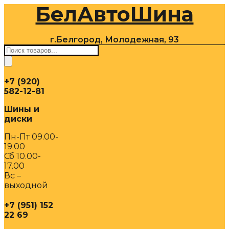
БелАвтоШина
Перейти
к
содержимому
г.Белгород, Молодежная, 93
Поиск
товаров
+7 (920)
582-12-81
Шины и
диски
Пн-Пт 09.00-
19.00
Сб 10.00-
17.00
Вс –
выходной
+7 (951) 152
22 69