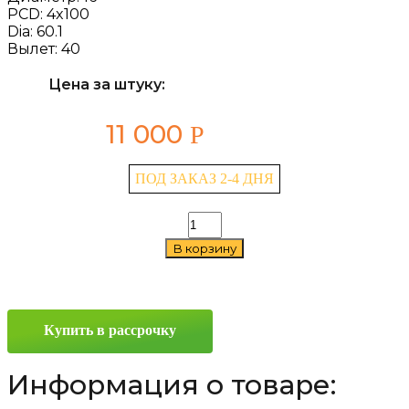
PCD:
4x100
Dia:
60.1
Вылет:
40
Цена за штуку:
11 000
Р
ПОД ЗАКАЗ 2-4 ДНЯ
Количество
товара
В корзину
LS
770
7x16
4x100
ET40
Купить в рассрочку
D60.1
GMF
Информация о товаре: