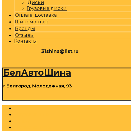
Диски
Грузовые диски
Оплата, доставка
Шиномонтаж
Бренды
Отзывы
Контакты
31shina@list.ru
0
Р
Cart
БелАвтоШина
г.Белгород, Молодежная, 93
0
Р
Cart
Шины
Грузовые шины
Диски
Грузовые диски