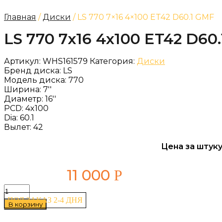
Главная
/
Диски
/ LS 770 7×16 4×100 ET42 D60.1 GMF
LS 770 7x16 4x100 ET42 D60
Артикул:
WHS161579
Категория:
Диски
Бренд диска:
LS
Модель диска:
770
Ширина:
7''
Диаметр:
16''
PCD:
4x100
Dia:
60.1
Вылет:
42
Цена за штуку
11 000
Р
Количество
товара
ПОД ЗАКАЗ 2-4 ДНЯ
В корзину
LS
770