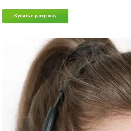
7x16
4x100
ET42
Купить в рассрочку
D60.1
GMF
Прокрутка
вверх