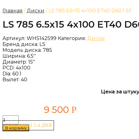
Главная
/
Диски
/ LS 785 6.5×15 4×100 ET40 D60.1 SF
LS 785 6.5x15 4x100 ET40 D6
Артикул:
WHS142599
Категория:
Диски
Бренд диска:
LS
Модель диска:
785
Ширина:
6.5''
Диаметр:
15''
PCD:
4x100
Dia:
60.1
Вылет:
40
Цена за штуку
9 500
Р
Количество
товара
ПОД ЗАКАЗ 2-4 ДНЯ
В корзину
LS
785