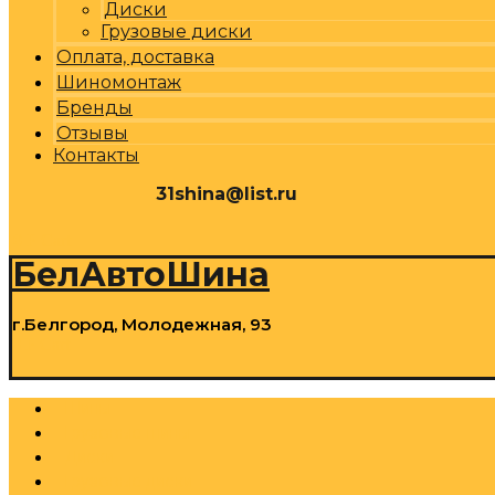
Диски
Грузовые диски
Оплата, доставка
Шиномонтаж
Бренды
Отзывы
Контакты
31shina@list.ru
0
Р
Cart
БелАвтоШина
г.Белгород, Молодежная, 93
0
Р
Cart
Шины
Грузовые шины
Диски
Грузовые диски