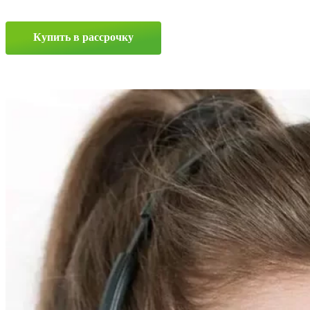
6.5x15
4x100
ET40
Купить в рассрочку
D60.1
SF
Прокрутка
вверх