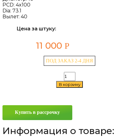
PCD:
4x100
Dia:
73.1
Вылет:
40
Цена за штуку:
11 000
Р
ПОД ЗАКАЗ 2-4 ДНЯ
Количество
товара
В корзину
LS
785
7x16
4x100
ET40
Купить в рассрочку
D73.1
GMF
Информация о товаре: