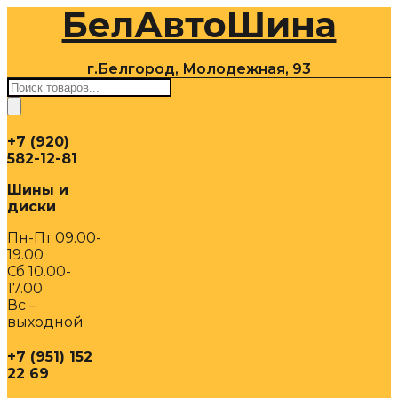
БелАвтоШина
Перейти
к
содержимому
г.Белгород, Молодежная, 93
Поиск
товаров
+7 (920)
582-12-81
Шины и
диски
Пн-Пт 09.00-
19.00
Сб 10.00-
17.00
Вс –
выходной
+7 (951) 152
22 69