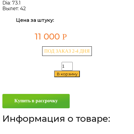
Dia:
73.1
Вылет:
42
Цена за штуку:
11 000
Р
ПОД ЗАКАЗ 2-4 ДНЯ
Количество
товара
В корзину
LS
818
7x16
4x100
ET42
Купить в рассрочку
D73.1
SF
Информация о товаре: