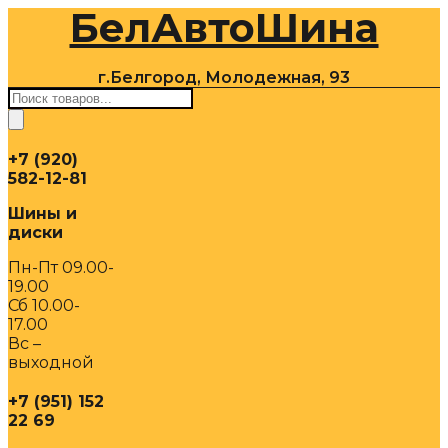
БелАвтоШина
Перейти
к
содержимому
г.Белгород, Молодежная, 93
Поиск
товаров
+7 (920)
582-12-81
Шины и
диски
Пн-Пт 09.00-
19.00
Сб 10.00-
17.00
Вс –
выходной
+7 (951) 152
22 69