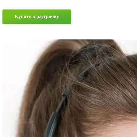
7x17
5x112
ET40
Купить в рассрочку
D57.1
BKF
Прокрутка
вверх