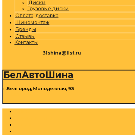
Диски
Грузовые диски
Оплата, доставка
Шиномонтаж
Бренды
Отзывы
Контакты
31shina@list.ru
0
Р
Cart
БелАвтоШина
г.Белгород, Молодежная, 93
0
Р
Cart
Шины
Грузовые шины
Диски
Грузовые диски