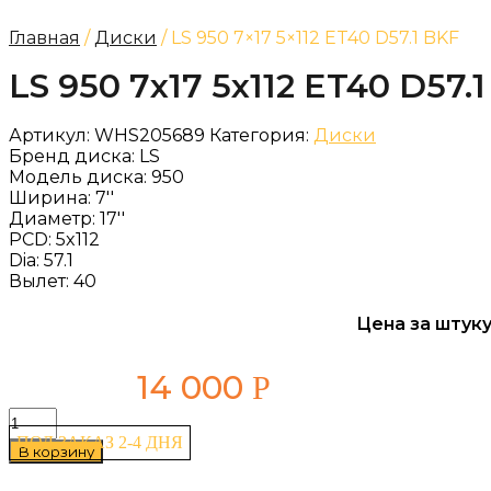
Главная
/
Диски
/ LS 950 7×17 5×112 ET40 D57.1 BKF
LS 950 7x17 5x112 ET40 D57.
Артикул:
WHS205689
Категория:
Диски
Бренд диска:
LS
Модель диска:
950
Ширина:
7''
Диаметр:
17''
PCD:
5x112
Dia:
57.1
Вылет:
40
Цена за штуку
14 000
Р
Количество
товара
ПОД ЗАКАЗ 2-4 ДНЯ
В корзину
LS
950