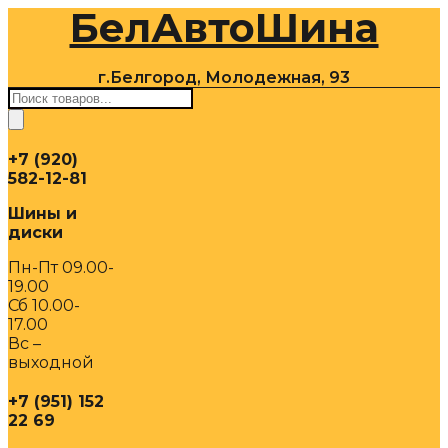
БелАвтоШина
Перейти
к
содержимому
г.Белгород, Молодежная, 93
Поиск
товаров
+7 (920)
582-12-81
Шины и
диски
Пн-Пт 09.00-
19.00
Сб 10.00-
17.00
Вс –
выходной
+7 (951) 152
22 69