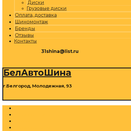
Диски
Грузовые диски
Оплата, доставка
Шиномонтаж
Бренды
Отзывы
Контакты
31shina@list.ru
0
Р
Cart
БелАвтоШина
г.Белгород, Молодежная, 93
0
Р
Cart
Шины
Грузовые шины
Диски
Грузовые диски