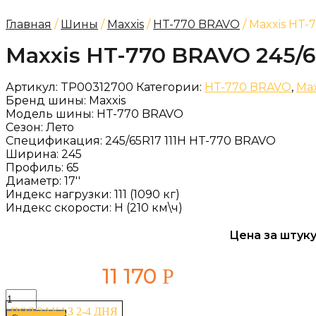
Главная
/
Шины
/
Maxxis
/
HT-770 BRAVO
/ Maxxis HT-
Maxxis HT-770 BRAVO 245/65
Артикул:
TP00312700
Категории:
HT-770 BRAVO
,
Max
Бренд шины:
Maxxis
Модель шины:
HT-770 BRAVO
Сезон:
Лето
Спецификация:
245/65R17 111H HT-770 BRAVO
Ширина:
245
Профиль:
65
Диаметр:
17''
Индекс нагрузки:
111 (1090 кг)
Индекс скорости:
H (210 км\ч)
Цена за штуку
11 170
Р
Количество
товара
ПОД ЗАКАЗ 2-4 ДНЯ