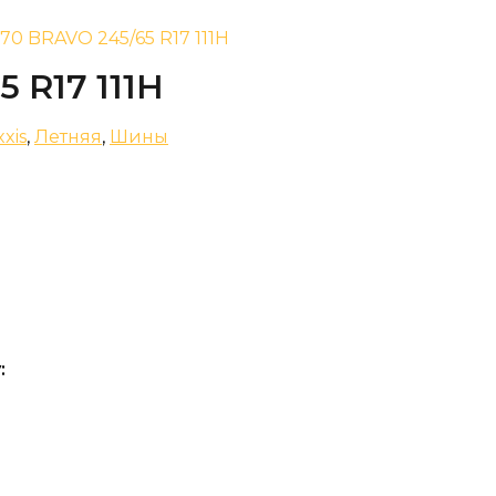
770 BRAVO 245/65 R17 111H
 R17 111H
xis
,
Летняя
,
Шины
: