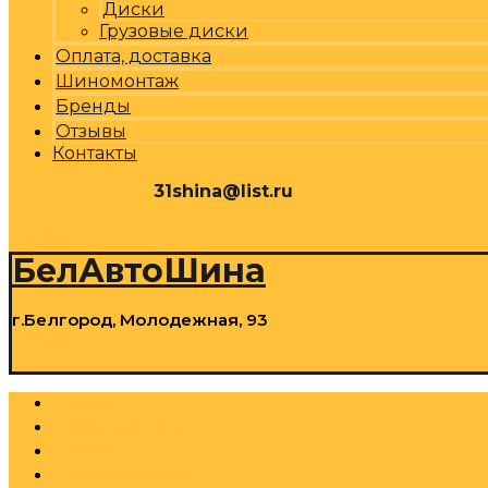
Диски
Грузовые диски
Оплата, доставка
Шиномонтаж
Бренды
Отзывы
Контакты
31shina@list.ru
0
Р
Cart
БелАвтоШина
г.Белгород, Молодежная, 93
0
Р
Cart
Шины
Грузовые шины
Диски
Грузовые диски