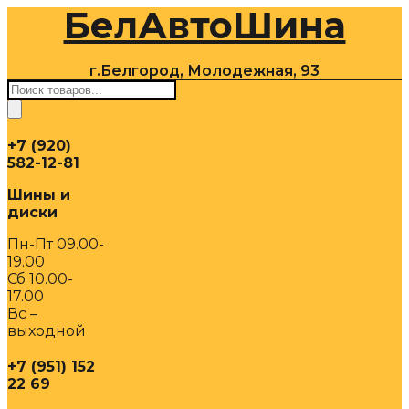
БелАвтоШина
Перейти
к
содержимому
г.Белгород, Молодежная, 93
Поиск
товаров
+7 (920)
582-12-81
Шины и
диски
Пн-Пт 09.00-
19.00
Сб 10.00-
17.00
Вс –
выходной
+7 (951) 152
22 69