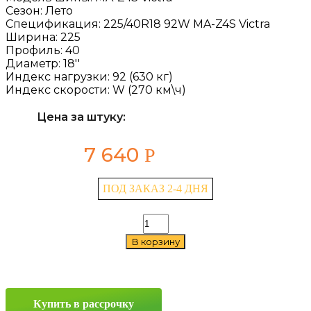
Сезон:
Лето
Спецификация:
225/40R18 92W MA-Z4S Victra
Ширина:
225
Профиль:
40
Диаметр:
18''
Индекс нагрузки:
92 (630 кг)
Индекс скорости:
W (270 км\ч)
Цена за штуку:
7 640
Р
ПОД ЗАКАЗ 2-4 ДНЯ
Количество
товара
В корзину
Maxxis
MA-
Z4S
Victra
225/40
Купить в рассрочку
R18