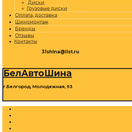
Диски
Грузовые диски
Оплата, доставка
Шиномонтаж
Бренды
Отзывы
Контакты
31shina@list.ru
0
Р
Cart
БелАвтоШина
г.Белгород, Молодежная, 93
0
Р
Cart
Шины
Грузовые шины
Диски
Грузовые диски