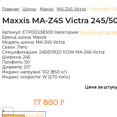
Главная
/
Шины
/
Maxxis
/
MA-Z4S Victra
/ Maxxis MA-Z4
Maxxis MA-Z4S Victra 245/5
Артикул:
ETP00338300
Категории:
MA-Z4S Victra
,
Ma
Бренд шины:
Maxxis
Модель шины:
MA-Z4S Victra
Сезон:
Лето
Спецификация:
245/50R20 102W MA-Z4S Victra
Ширина:
245
Профиль:
50
Диаметр:
20''
Индекс нагрузки:
102 (850 кг)
Индекс скорости:
W (270 км\ч)
Цена за штуку
17 880
Р
Количество
товара
ПОД ЗАКАЗ 2-4 ДНЯ