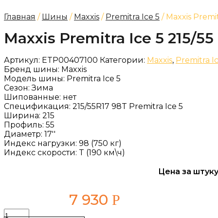
Главная
/
Шины
/
Maxxis
/
Premitra Ice 5
/ Maxxis Premit
Maxxis Premitra Ice 5 215/55
Артикул:
ETP00407100
Категории:
Maxxis
,
Premitra I
Бренд шины:
Maxxis
Модель шины:
Premitra Ice 5
Сезон:
Зима
Шипованные:
нет
Спецификация:
215/55R17 98T Premitra Ice 5
Ширина:
215
Профиль:
55
Диаметр:
17''
Индекс нагрузки:
98 (750 кг)
Индекс скорости:
T (190 км\ч)
Цена за штуку
7 930
Р
Количество