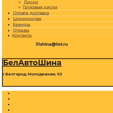
Диски
Грузовые диски
Оплата, доставка
Шиномонтаж
Бренды
Отзывы
Контакты
31shina@list.ru
0
Р
Cart
БелАвтоШина
г.Белгород, Молодежная, 93
0
Р
Cart
Шины
Грузовые шины
Диски
Грузовые диски