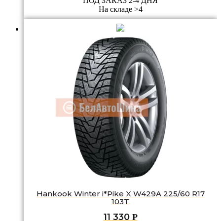
ПОД ЗАКАЗ 2-4 ДНЯ
На складе >4
Hankook Winter i*Pike X W429A 225/60 R17
103T
11 330
Р