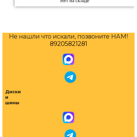
Нет на складе
Не нашли что искали, позвоните НАМ!
89205821281
Диски
и
шины