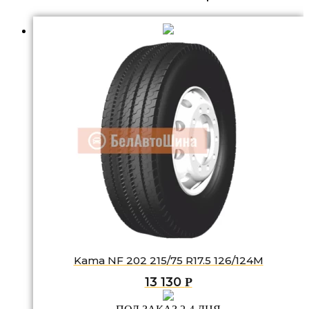
Kama NF 202 215/75 R17.5 126/124M
13 130
Р