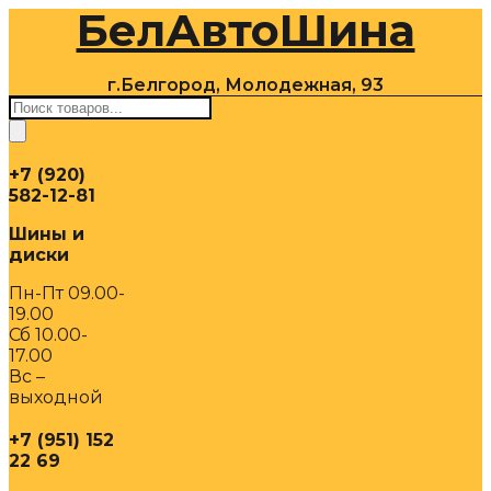
БелАвтоШина
Перейти
к
содержимому
г.Белгород, Молодежная, 93
Поиск
товаров
+7 (920)
582-12-81
Шины и
диски
Пн-Пт 09.00-
19.00
Сб 10.00-
17.00
Вс –
выходной
+7 (951) 152
22 69