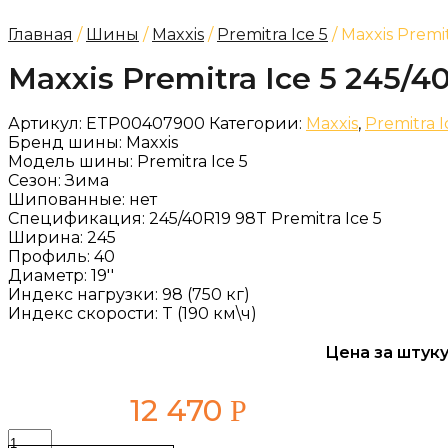
Главная
/
Шины
/
Maxxis
/
Premitra Ice 5
/ Maxxis Premi
Maxxis Premitra Ice 5 245/4
Артикул:
ETP00407900
Категории:
Maxxis
,
Premitra I
Бренд шины:
Maxxis
Модель шины:
Premitra Ice 5
Сезон:
Зима
Шипованные:
нет
Спецификация:
245/40R19 98T Premitra Ice 5
Ширина:
245
Профиль:
40
Диаметр:
19''
Индекс нагрузки:
98 (750 кг)
Индекс скорости:
T (190 км\ч)
Цена за штуку
12 470
Р
Количество