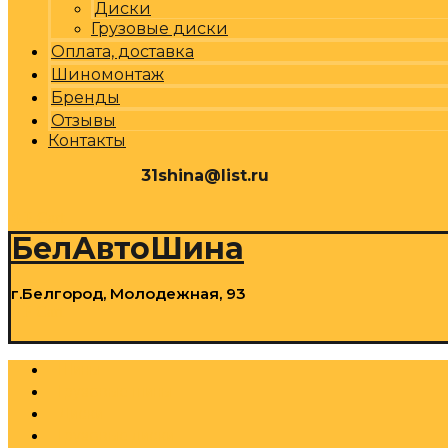
Диски
Грузовые диски
Оплата, доставка
Шиномонтаж
Бренды
Отзывы
Контакты
31shina@list.ru
0
Р
Cart
БелАвтоШина
г.Белгород, Молодежная, 93
0
Р
Cart
Шины
Грузовые шины
Диски
Грузовые диски