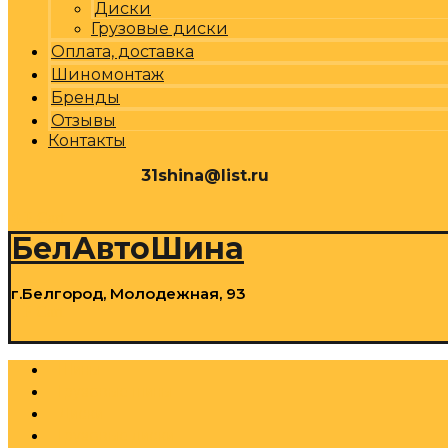
Диски
Грузовые диски
Оплата, доставка
Шиномонтаж
Бренды
Отзывы
Контакты
31shina@list.ru
0
Р
Cart
БелАвтоШина
г.Белгород, Молодежная, 93
0
Р
Cart
Шины
Грузовые шины
Диски
Грузовые диски