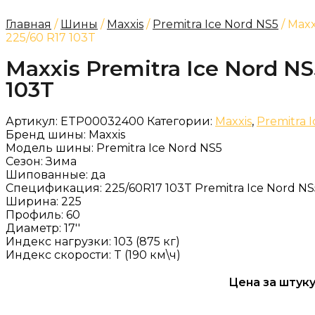
Главная
/
Шины
/
Maxxis
/
Premitra Ice Nord NS5
/ Maxx
225/60 R17 103T
Maxxis Premitra Ice Nord NS
103T
Артикул:
ETP00032400
Категории:
Maxxis
,
Premitra 
Бренд шины:
Maxxis
Модель шины:
Premitra Ice Nord NS5
Сезон:
Зима
Шипованные:
да
Спецификация:
225/60R17 103T Premitra Ice Nord NS
Ширина:
225
Профиль:
60
Диаметр:
17''
Индекс нагрузки:
103 (875 кг)
Индекс скорости:
T (190 км\ч)
Цена за штуку