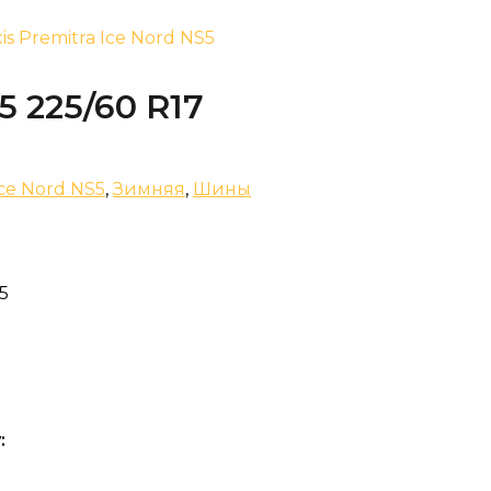
is Premitra Ice Nord NS5
5 225/60 R17
Ice Nord NS5
,
Зимняя
,
Шины
5
: