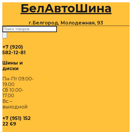
БелАвтоШина
Перейти
к
содержимому
г.Белгород, Молодежная, 93
Поиск
товаров
+7 (920)
582-12-81
Шины и
диски
Пн-Пт 09.00-
19.00
Сб 10.00-
17.00
Вс –
выходной
+7 (951) 152
22 69