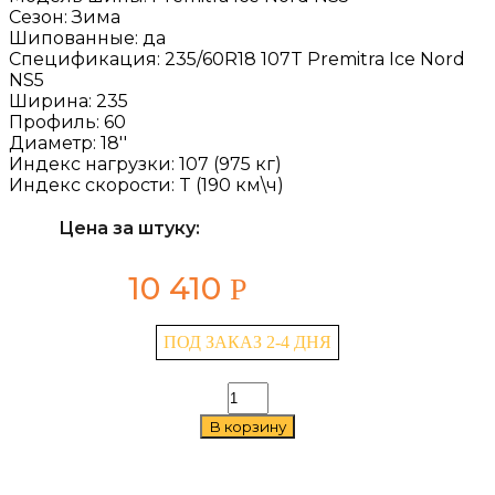
Сезон:
Зима
Шипованные:
да
Спецификация:
235/60R18 107T Premitra Ice Nord
NS5
Ширина:
235
Профиль:
60
Диаметр:
18''
Индекс нагрузки:
107 (975 кг)
Индекс скорости:
T (190 км\ч)
Цена за штуку:
10 410
Р
ПОД ЗАКАЗ 2-4 ДНЯ
Количество
товара
В корзину
Maxxis
Premitra
Ice
Nord