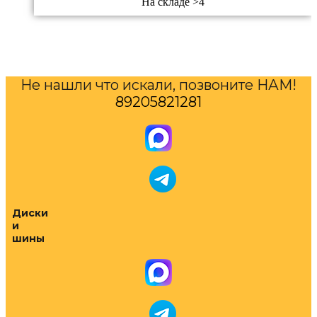
На складе >4
Не нашли что искали, позвоните НАМ!
89205821281
Диски
и
шины