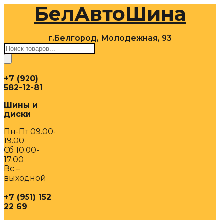
БелАвтоШина
Перейти
к
содержимому
г.Белгород, Молодежная, 93
Поиск
товаров
+7 (920)
582-12-81
Шины и
диски
Пн-Пт 09.00-
19.00
Сб 10.00-
17.00
Вс –
выходной
+7 (951) 152
22 69