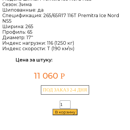
Сезон:
Зима
Шипованные:
да
Спецификация:
265/65R17 116T Premitra Ice Nord
NS5
Ширина:
265
Профиль:
65
Диаметр:
17''
Индекс нагрузки:
116 (1250 кг)
Индекс скорости:
T (190 км\ч)
Цена за штуку:
11 060
Р
ПОД ЗАКАЗ 2-4 ДНЯ
Количество
товара
В корзину
Maxxis
Premitra
Ice
Nord