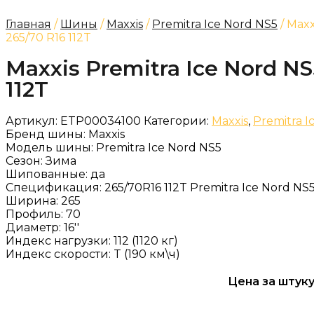
Главная
/
Шины
/
Maxxis
/
Premitra Ice Nord NS5
/ Maxx
265/70 R16 112T
Maxxis Premitra Ice Nord NS
112T
Артикул:
ETP00034100
Категории:
Maxxis
,
Premitra I
Бренд шины:
Maxxis
Модель шины:
Premitra Ice Nord NS5
Сезон:
Зима
Шипованные:
да
Спецификация:
265/70R16 112T Premitra Ice Nord NS
Ширина:
265
Профиль:
70
Диаметр:
16''
Индекс нагрузки:
112 (1120 кг)
Индекс скорости:
T (190 км\ч)
Цена за штуку