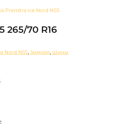
is Premitra Ice Nord NS5
5 265/70 R16
ce Nord NS5
,
Зимняя
,
Шины
5
: