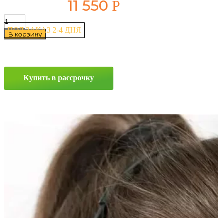
11 550
Р
Количество
товара
ПОД ЗАКАЗ 2-4 ДНЯ
В корзину
Maxxis
Premitra
Ice
Nord
NS5
Купить в рассрочку
265/70
R16
112T
Прокрутка
вверх