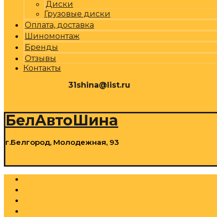
Диски
Грузовые диски
Оплата, доставка
Шиномонтаж
Бренды
Отзывы
Контакты
31shina@list.ru
0
Р
Cart
БелАвтоШина
г.Белгород, Молодежная, 93
0
Р
Cart
Шины
Грузовые шины
Диски
Грузовые диски