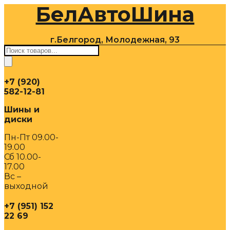
БелАвтоШина
Перейти
к
содержимому
г.Белгород, Молодежная, 93
Поиск
товаров
+7 (920)
582-12-81
Шины и
диски
Пн-Пт 09.00-
19.00
Сб 10.00-
17.00
Вс –
выходной
+7 (951) 152
22 69