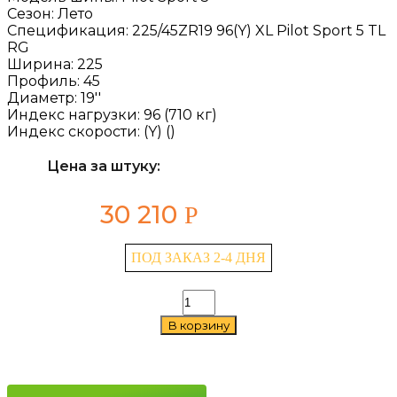
Сезон:
Лето
Спецификация:
225/45ZR19 96(Y) XL Pilot Sport 5 TL
RG
Ширина:
225
Профиль:
45
Диаметр:
19''
Индекс нагрузки:
96 (710 кг)
Индекс скорости:
(Y) ()
Цена за штуку:
30 210
Р
ПОД ЗАКАЗ 2-4 ДНЯ
Количество
товара
В корзину
Michelin
Pilot
Sport
5
225/45