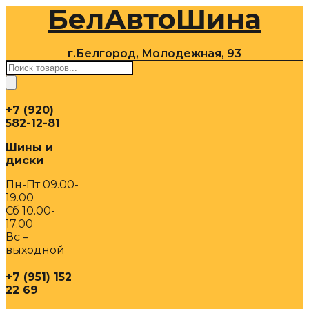
БелАвтоШина
Перейти
к
содержимому
г.Белгород, Молодежная, 93
Поиск
товаров
+7 (920)
582-12-81
Шины и
диски
Пн-Пт 09.00-
19.00
Сб 10.00-
17.00
Вс –
выходной
+7 (951) 152
22 69