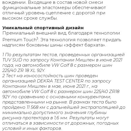
вождении. Входящие в состав новой смеси
функциональные эластомеры обеспечивают
отличный уровень сцепление с дорогой при
высоком сроке службы.
Уникальный спортивный дизайн
Премиальный внешний вид, благодаря технологии
3
Premium Touch
. Эта технология позволяет придать
надписям боковины шины «эффект бархата».
1 По результатам тестов, проведенных организацией
TUV SUD по запросу Компании Мишлен в июне 2021
года, на автомобиле VW Golf 8 c размером шин
225/40 ZR 18 XL 92Y.
2 Тест на износостойкость шин проведен
организацией DEKRA TEST CENTER по запросу
Компании Мишлен в мае, июне 2021 г., на
автомобиле VW Golf 8 с размером шин 225/40 ZR18
92Y по сравнению с основными конкурентами,
представленными на рынке. В рамках теста было
пройдено 11 568 км с дальнейшей экстраполяцией до
минимально допустимого значения глубины
рисунка протектора в 1,6 мм. Результаты могут
отличаться в зависимости от дорожных, погодных
условий и иных факторов.