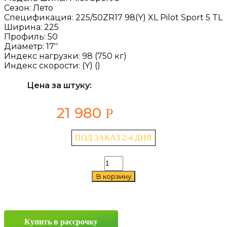
Сезон:
Лето
Спецификация:
225/50ZR17 98(Y) XL Pilot Sport 5 TL
Ширина:
225
Профиль:
50
Диаметр:
17''
Индекс нагрузки:
98 (750 кг)
Индекс скорости:
(Y) ()
Цена за штуку:
21 980
Р
ПОД ЗАКАЗ 2-4 ДНЯ
Количество
товара
В корзину
Michelin
Pilot
Sport
5
225/50
Купить в рассрочку
ZR17