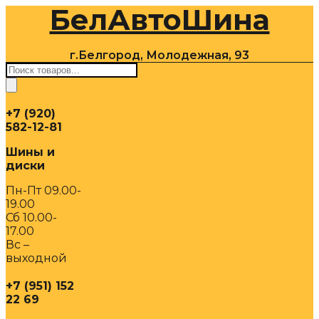
БелАвтоШина
Перейти
к
содержимому
г.Белгород, Молодежная, 93
Поиск
товаров
+7 (920)
582-12-81
Шины и
диски
Пн-Пт 09.00-
19.00
Сб 10.00-
17.00
Вс –
выходной
+7 (951) 152
22 69