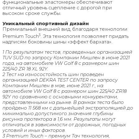
функциональные эластомеры обеспечивают
отличный уровень сцепление с дорогой при
высоком сроке службы.
Уникальный спортивный дизайн
Премиальный внешний вид, благодаря технологии
3
Premium Touch
. Эта технология позволяет придать
надписям боковины шины «эффект бархата».
1 По результатам тестов, проведенных организацией
TUV SUD по запросу Компании Мишлен в июне 2021
года, на автомобиле VW Golf 8 c размером шин
225/40 ZR 18 XL 92Y.
2 Тест на износостойкость шин проведен
организацией DEKRA TEST CENTER по запросу
Компании Мишлен в мае, июне 2021 г., на
автомобиле VW Golf 8 с размером шин 225/40 ZR18
92Y по сравнению с основными конкурентами,
представленными на рынке. В рамках теста было
пройдено 11 568 км с дальнейшей экстраполяцией до
минимально допустимого значения глубины
рисунка протектора в 1,6 мм. Результаты могут
отличаться в зависимости от дорожных, погодных
условий и иных факторов.
3 Premium Touch – премиум Тач технология,