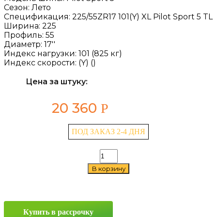
Сезон:
Лето
Спецификация:
225/55ZR17 101(Y) XL Pilot Sport 5 TL
Ширина:
225
Профиль:
55
Диаметр:
17''
Индекс нагрузки:
101 (825 кг)
Индекс скорости:
(Y) ()
Цена за штуку:
20 360
Р
ПОД ЗАКАЗ 2-4 ДНЯ
Количество
товара
В корзину
Michelin
Pilot
Sport
5
225/55
Купить в рассрочку
ZR17