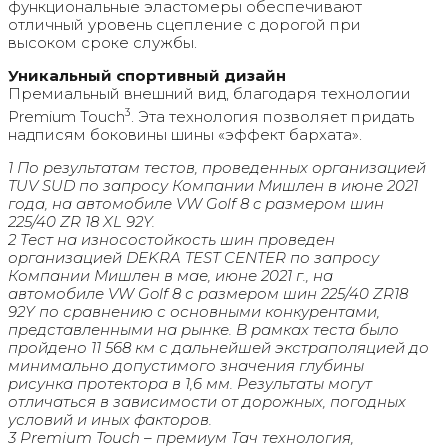
функциональные эластомеры обеспечивают
отличный уровень сцепление с дорогой при
высоком сроке службы.
Уникальный спортивный дизайн
Премиальный внешний вид, благодаря технологии
3
Premium Touch
. Эта технология позволяет придать
надписям боковины шины «эффект бархата».
1 По результатам тестов, проведенных организацией
TUV SUD по запросу Компании Мишлен в июне 2021
года, на автомобиле VW Golf 8 c размером шин
225/40 ZR 18 XL 92Y.
2 Тест на износостойкость шин проведен
организацией DEKRA TEST CENTER по запросу
Компании Мишлен в мае, июне 2021 г., на
автомобиле VW Golf 8 с размером шин 225/40 ZR18
92Y по сравнению с основными конкурентами,
представленными на рынке. В рамках теста было
пройдено 11 568 км с дальнейшей экстраполяцией до
минимально допустимого значения глубины
рисунка протектора в 1,6 мм. Результаты могут
отличаться в зависимости от дорожных, погодных
условий и иных факторов.
3 Premium Touch – премиум Тач технология,