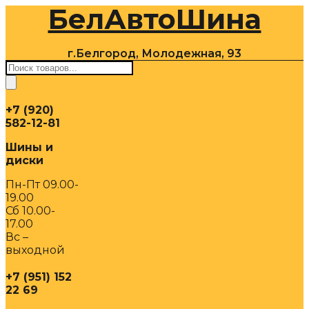
БелАвтоШина
Перейти
к
содержимому
г.Белгород, Молодежная, 93
Поиск
товаров
+7 (920)
582-12-81
Шины и
диски
Пн-Пт 09.00-
19.00
Сб 10.00-
17.00
Вс –
выходной
+7 (951) 152
22 69