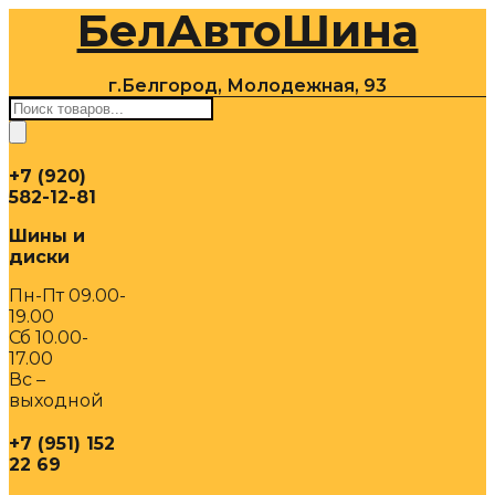
БелАвтоШина
Перейти
к
содержимому
г.Белгород, Молодежная, 93
Поиск
товаров
+7 (920)
582-12-81
Шины и
диски
Пн-Пт 09.00-
19.00
Сб 10.00-
17.00
Вс –
выходной
+7 (951) 152
22 69