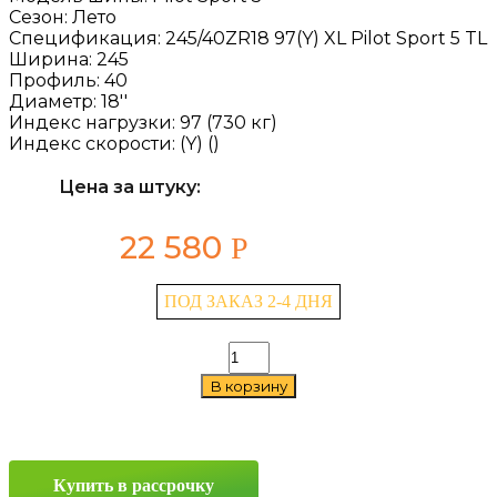
Сезон:
Лето
Спецификация:
245/40ZR18 97(Y) XL Pilot Sport 5 TL
Ширина:
245
Профиль:
40
Диаметр:
18''
Индекс нагрузки:
97 (730 кг)
Индекс скорости:
(Y) ()
Цена за штуку:
22 580
Р
ПОД ЗАКАЗ 2-4 ДНЯ
Количество
товара
В корзину
Michelin
Pilot
Sport
5
245/40
Купить в рассрочку
ZR18