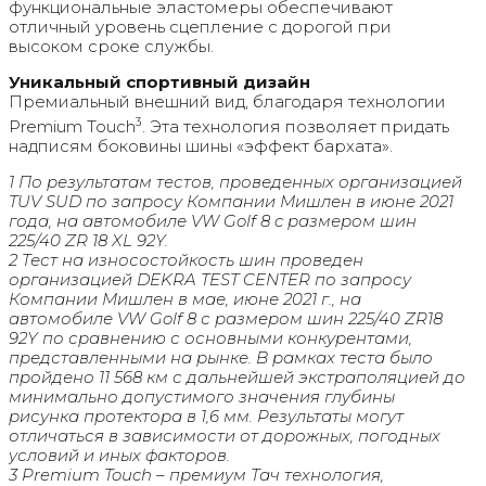
функциональные эластомеры обеспечивают
отличный уровень сцепление с дорогой при
высоком сроке службы.
Уникальный спортивный дизайн
Премиальный внешний вид, благодаря технологии
3
Premium Touch
. Эта технология позволяет придать
надписям боковины шины «эффект бархата».
1 По результатам тестов, проведенных организацией
TUV SUD по запросу Компании Мишлен в июне 2021
года, на автомобиле VW Golf 8 c размером шин
225/40 ZR 18 XL 92Y.
2 Тест на износостойкость шин проведен
организацией DEKRA TEST CENTER по запросу
Компании Мишлен в мае, июне 2021 г., на
автомобиле VW Golf 8 с размером шин 225/40 ZR18
92Y по сравнению с основными конкурентами,
представленными на рынке. В рамках теста было
пройдено 11 568 км с дальнейшей экстраполяцией до
минимально допустимого значения глубины
рисунка протектора в 1,6 мм. Результаты могут
отличаться в зависимости от дорожных, погодных
условий и иных факторов.
3 Premium Touch – премиум Тач технология,