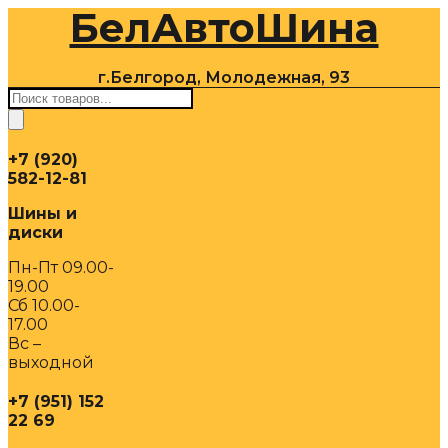
БелАвтоШина
Перейти
к
содержимому
г.Белгород, Молодежная, 93
Поиск
товаров
+7 (920)
582-12-81
Шины и
диски
Пн-Пт 09.00-
19.00
Сб 10.00-
17.00
Вс –
выходной
+7 (951) 152
22 69