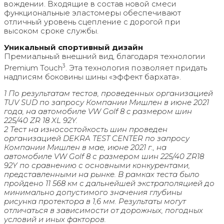
вождении. Входящие в состав новой смеси
функциональные эластомеры обеспечивают
отличный уровень сцепление с дорогой при
высоком сроке службы.
Уникальный спортивный дизайн
Премиальный внешний вид, благодаря технологии
3
Premium Touch
. Эта технология позволяет придать
надписям боковины шины «эффект бархата».
1 По результатам тестов, проведенных организацией
TUV SUD по запросу Компании Мишлен в июне 2021
года, на автомобиле VW Golf 8 c размером шин
225/40 ZR 18 XL 92Y.
2 Тест на износостойкость шин проведен
организацией DEKRA TEST CENTER по запросу
Компании Мишлен в мае, июне 2021 г., на
автомобиле VW Golf 8 с размером шин 225/40 ZR18
92Y по сравнению с основными конкурентами,
представленными на рынке. В рамках теста было
пройдено 11 568 км с дальнейшей экстраполяцией до
минимально допустимого значения глубины
рисунка протектора в 1,6 мм. Результаты могут
отличаться в зависимости от дорожных, погодных
условий и иных факторов.