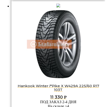
Hankook Winter i*Pike X W429A 225/60 R17
103T
11 330
Р
ПОД ЗАКАЗ 2-4 ДНЯ
На складе >4