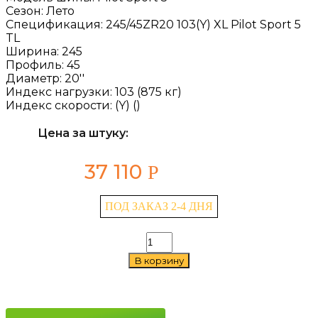
Сезон:
Лето
Спецификация:
245/45ZR20 103(Y) XL Pilot Sport 5
TL
Ширина:
245
Профиль:
45
Диаметр:
20''
Индекс нагрузки:
103 (875 кг)
Индекс скорости:
(Y) ()
Цена за штуку:
37 110
Р
ПОД ЗАКАЗ 2-4 ДНЯ
Количество
товара
В корзину
Michelin
Pilot
Sport
5
245/45