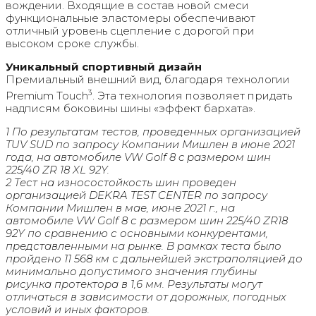
вождении. Входящие в состав новой смеси
функциональные эластомеры обеспечивают
отличный уровень сцепление с дорогой при
высоком сроке службы.
Уникальный спортивный дизайн
Премиальный внешний вид, благодаря технологии
3
Premium Touch
. Эта технология позволяет придать
надписям боковины шины «эффект бархата».
1 По результатам тестов, проведенных организацией
TUV SUD по запросу Компании Мишлен в июне 2021
года, на автомобиле VW Golf 8 c размером шин
225/40 ZR 18 XL 92Y.
2 Тест на износостойкость шин проведен
организацией DEKRA TEST CENTER по запросу
Компании Мишлен в мае, июне 2021 г., на
автомобиле VW Golf 8 с размером шин 225/40 ZR18
92Y по сравнению с основными конкурентами,
представленными на рынке. В рамках теста было
пройдено 11 568 км с дальнейшей экстраполяцией до
минимально допустимого значения глубины
рисунка протектора в 1,6 мм. Результаты могут
отличаться в зависимости от дорожных, погодных
условий и иных факторов.