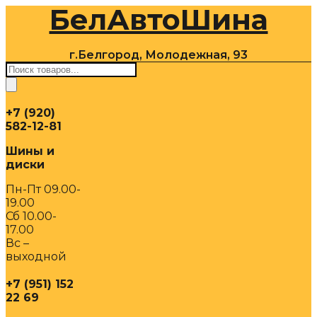
БелАвтоШина
Перейти
к
содержимому
г.Белгород, Молодежная, 93
Поиск
товаров
+7 (920)
582-12-81
Шины и
диски
Пн-Пт 09.00-
19.00
Сб 10.00-
17.00
Вс –
выходной
+7 (951) 152
22 69