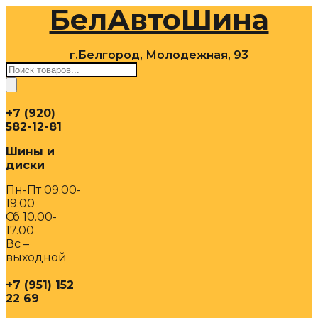
БелАвтоШина
Перейти
к
содержимому
г.Белгород, Молодежная, 93
Поиск
товаров
+7 (920)
582-12-81
Шины и
диски
Пн-Пт 09.00-
19.00
Сб 10.00-
17.00
Вс –
выходной
+7 (951) 152
22 69