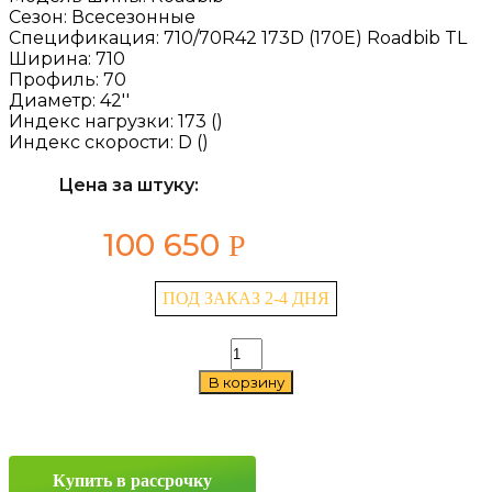
Сезон:
Всесезонные
Спецификация:
710/70R42 173D (170E) Roadbib TL
Ширина:
710
Профиль:
70
Диаметр:
42''
Индекс нагрузки:
173 ()
Индекс скорости:
D ()
Цена за штуку:
100 650
Р
ПОД ЗАКАЗ 2-4 ДНЯ
Количество
товара
В корзину
Michelin
Roadbib
710/70
R42
173D
Купить в рассрочку