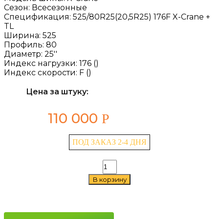
Сезон:
Всесезонные
Спецификация:
525/80R25(20,5R25) 176F X-Crane +
TL
Ширина:
525
Профиль:
80
Диаметр:
25''
Индекс нагрузки:
176 ()
Индекс скорости:
F ()
Цена за штуку:
110 000
Р
ПОД ЗАКАЗ 2-4 ДНЯ
Количество
товара
В корзину
Michelin
X-
Crane
+
525/80