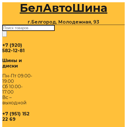
БелАвтоШина
Перейти
к
содержимому
г.Белгород, Молодежная, 93
Поиск
товаров
+7 (920)
582-12-81
Шины и
диски
Пн-Пт 09.00-
19.00
Сб 10.00-
17.00
Вс –
выходной
+7 (951) 152
22 69