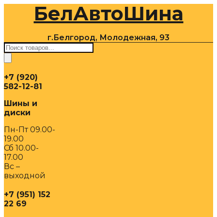
БелАвтоШина
Перейти
к
содержимому
г.Белгород, Молодежная, 93
Поиск
товаров
+7 (920)
582-12-81
Шины и
диски
Пн-Пт 09.00-
19.00
Сб 10.00-
17.00
Вс –
выходной
+7 (951) 152
22 69