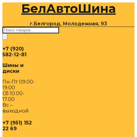
БелАвтоШина
Перейти
к
содержимому
г.Белгород, Молодежная, 93
Поиск
товаров
+7 (920)
582-12-81
Шины и
диски
Пн-Пт 09.00-
19.00
Сб 10.00-
17.00
Вс –
выходной
+7 (951) 152
22 69