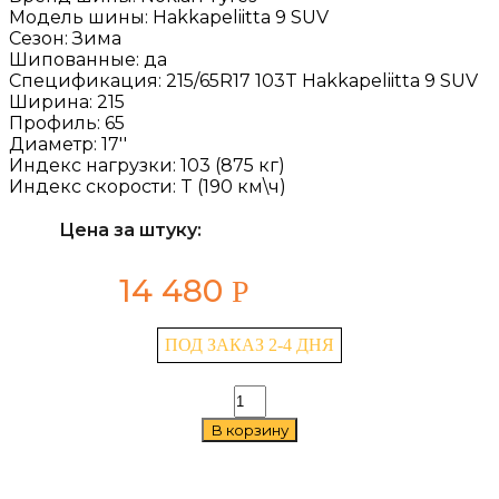
Модель шины:
Hakkapeliitta 9 SUV
Сезон:
Зима
Шипованные:
да
Спецификация:
215/65R17 103T Hakkapeliitta 9 SUV
Ширина:
215
Профиль:
65
Диаметр:
17''
Индекс нагрузки:
103 (875 кг)
Индекс скорости:
T (190 км\ч)
Цена за штуку:
14 480
Р
ПОД ЗАКАЗ 2-4 ДНЯ
Количество
товара
В корзину
Nokian
Tyres
Hakkapeliitta
9