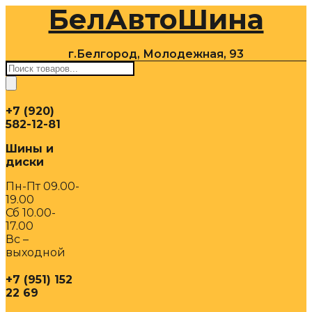
БелАвтоШина
Перейти
к
содержимому
г.Белгород, Молодежная, 93
Поиск
товаров
+7 (920)
582-12-81
Шины и
диски
Пн-Пт 09.00-
19.00
Сб 10.00-
17.00
Вс –
выходной
+7 (951) 152
22 69