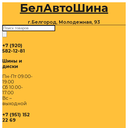
БелАвтоШина
Перейти
к
содержимому
г.Белгород, Молодежная, 93
Поиск
товаров
+7 (920)
582-12-81
Шины и
диски
Пн-Пт 09.00-
19.00
Сб 10.00-
17.00
Вс –
выходной
+7 (951) 152
22 69