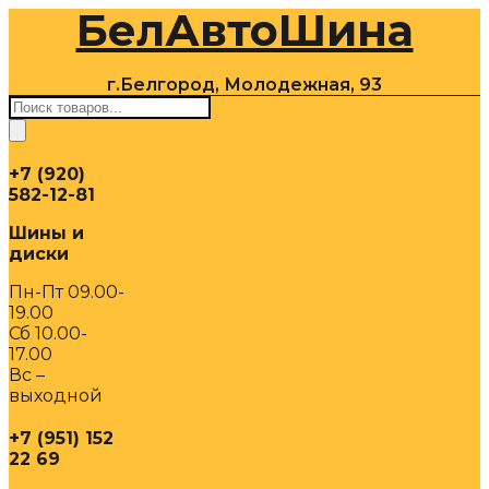
БелАвтоШина
Перейти
к
содержимому
г.Белгород, Молодежная, 93
Поиск
товаров
+7 (920)
582-12-81
Шины и
диски
Пн-Пт 09.00-
19.00
Сб 10.00-
17.00
Вс –
выходной
+7 (951) 152
22 69