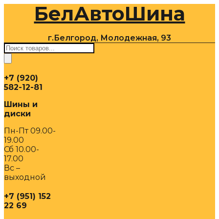
БелАвтоШина
Перейти
к
содержимому
г.Белгород, Молодежная, 93
Поиск
товаров
+7 (920)
582-12-81
Шины и
диски
Пн-Пт 09.00-
19.00
Сб 10.00-
17.00
Вс –
выходной
+7 (951) 152
22 69