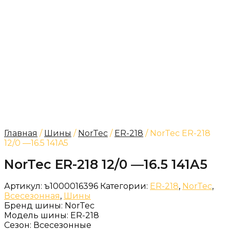
Главная
/
Шины
/
NorTec
/
ER-218
/ NorTec ER-218
12/0 —16.5 141A5
NorTec ER-218 12/0 —16.5 141A5
Артикул:
ъ1000016396
Категории:
ER-218
,
NorTec
,
Всесезонная
,
Шины
Бренд шины:
NorTec
Модель шины:
ER-218
Сезон:
Всесезонные