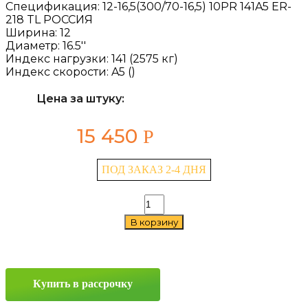
Спецификация:
12-16,5(300/70-16,5) 10PR 141A5 ER-
218 TL РОССИЯ
Ширина:
12
Диаметр:
16.5''
Индекс нагрузки:
141 (2575 кг)
Индекс скорости:
A5 ()
Цена за штуку:
15 450
Р
ПОД ЗАКАЗ 2-4 ДНЯ
Количество
товара
В корзину
NorTec
ER-
218
12/0
—
Купить в рассрочку
16.5
141A5