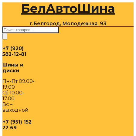
БелАвтоШина
Перейти
к
содержимому
г.Белгород, Молодежная, 93
Поиск
товаров
+7 (920)
582-12-81
Шины и
диски
Пн-Пт 09.00-
19.00
Сб 10.00-
17.00
Вс –
выходной
+7 (951) 152
22 69