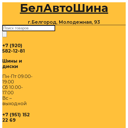
БелАвтоШина
Перейти
к
содержимому
г.Белгород, Молодежная, 93
Поиск
товаров
+7 (920)
582-12-81
Шины и
диски
Пн-Пт 09.00-
19.00
Сб 10.00-
17.00
Вс –
выходной
+7 (951) 152
22 69