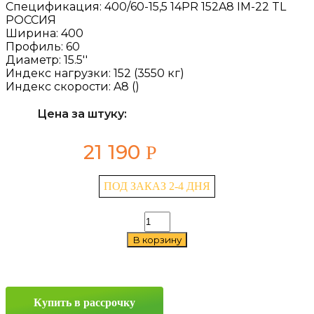
Спецификация:
400/60-15,5 14PR 152A8 IM-22 TL
РОССИЯ
Ширина:
400
Профиль:
60
Диаметр:
15.5''
Индекс нагрузки:
152 (3550 кг)
Индекс скорости:
A8 ()
Цена за штуку:
21 190
Р
ПОД ЗАКАЗ 2-4 ДНЯ
Количество
товара
В корзину
NorTec
IM-
22
400/60
—
Купить в рассрочку
15.5