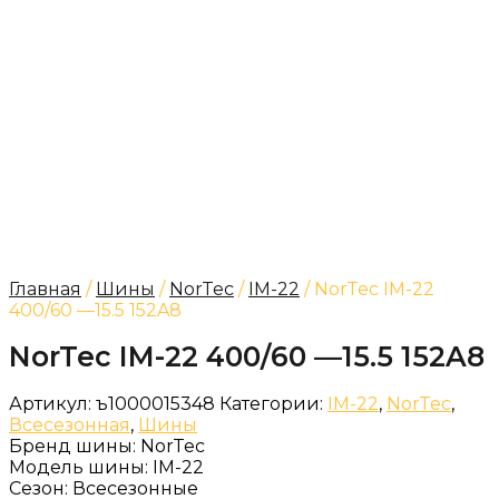
Главная
/
Шины
/
NorTec
/
IM-22
/ NorTec IM-22
400/60 —15.5 152A8
NorTec IM-22 400/60 —15.5 152A8
Артикул:
ъ1000015348
Категории:
IM-22
,
NorTec
,
Всесезонная
,
Шины
Бренд шины:
NorTec
Модель шины:
IM-22
Сезон:
Всесезонные