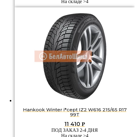
На складе >4
Hankook Winter i*cept IZ2 W616 215/65 R17
99T
11 410
Р
ПОД ЗАКАЗ 2-4 ДНЯ
На складе >4