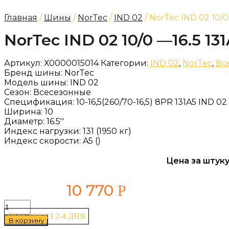
Главная
/
Шины
/
NorTec
/
IND 02
/ NorTec IND 02 10/0
NorTec IND 02 10/0 —16.5 13
Артикул:
Х0000015014
Категории:
IND 02
,
NorTec
,
Вс
Бренд шины:
NorTec
Модель шины:
IND 02
Сезон:
Всесезонные
Спецификация:
10-16,5(260/70-16,5) 8PR 131A5 IND 
Ширина:
10
Диаметр:
16.5''
Индекс нагрузки:
131 (1950 кг)
Индекс скорости:
A5 ()
Цена за штуку
10 770
Р
Количество
товара
ПОД ЗАКАЗ 2-4 ДНЯ
В корзину
NorTec