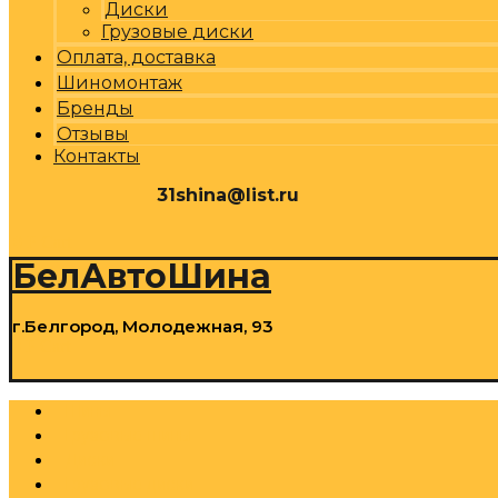
Диски
Грузовые диски
Оплата, доставка
Шиномонтаж
Бренды
Отзывы
Контакты
31shina@list.ru
0
Р
Cart
БелАвтоШина
г.Белгород, Молодежная, 93
0
Р
Cart
Шины
Грузовые шины
Диски
Грузовые диски