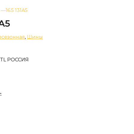
 —16.5 131A5
1A5
есезонная
,
Шины
02 TL РОССИЯ
: