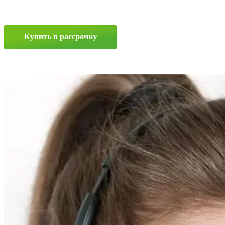
IND
02
10/0
—
Купить в рассрочку
16.5
131A5
Прокрутка
вверх