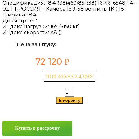
Спецификация:
18,4R38(460/85R38) 16PR 165A8 TA-
02 TT РОССИЯ + Камера 16,9-38 вентиль ТК (118)
Ширина:
18.4
Диаметр:
38''
Индекс нагрузки:
165 (5150 кг)
Индекс скорости:
A8 ()
Цена за штуку:
72 120
Р
ПОД ЗАКАЗ 2-4 ДНЯ
Количество
товара
В корзину
NorTec
TA-
02
18.4/0
R38
Купить в рассрочку
165A8