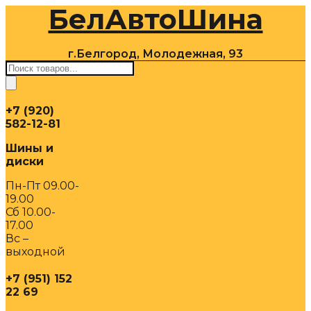
БелАвтоШина
Перейти
к
содержимому
г.Белгород, Молодежная, 93
Поиск
товаров
+7 (920)
582-12-81
Шины и
диски
Пн-Пт 09.00-
19.00
Сб 10.00-
17.00
Вс –
выходной
+7 (951) 152
22 69