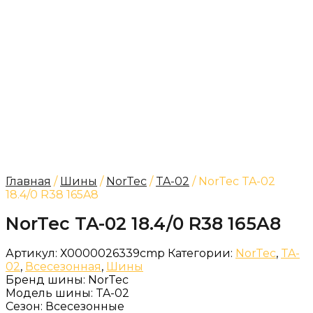
Главная
/
Шины
/
NorTec
/
TA-02
/ NorTec TA-02
18.4/0 R38 165A8
NorTec TA-02 18.4/0 R38 165A8
Артикул:
Х0000026339cmp
Категории:
NorTec
,
TA-
02
,
Всесезонная
,
Шины
Бренд шины:
NorTec
Модель шины:
TA-02
Сезон:
Всесезонные