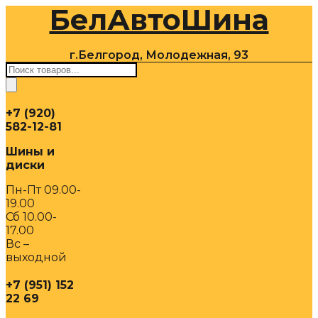
БелАвтоШина
Перейти
к
содержимому
г.Белгород, Молодежная, 93
Поиск
товаров
+7 (920)
582-12-81
Шины и
диски
Пн-Пт 09.00-
19.00
Сб 10.00-
17.00
Вс –
выходной
+7 (951) 152
22 69