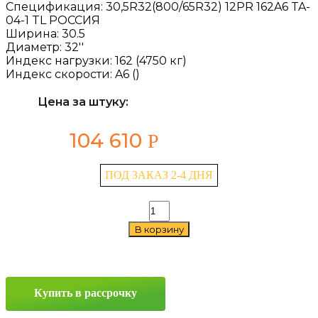
Спецификация:
30,5R32(800/65R32) 12PR 162A6 TA-
04-1 TL РОССИЯ
Ширина:
30.5
Диаметр:
32''
Индекс нагрузки:
162 (4750 кг)
Индекс скорости:
A6 ()
Цена за штуку:
104 610
Р
ПОД ЗАКАЗ 2-4 ДНЯ
Количество
товара
В корзину
NorTec
TA-
04-
1
30.5/0
Купить в рассрочку
R32
162A6