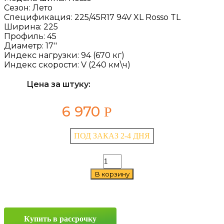
Сезон:
Лето
Спецификация:
225/45R17 94V XL Rosso TL
Ширина:
225
Профиль:
45
Диаметр:
17''
Индекс нагрузки:
94 (670 кг)
Индекс скорости:
V (240 км\ч)
Цена за штуку:
6 970
Р
ПОД ЗАКАЗ 2-4 ДНЯ
Количество
товара
В корзину
Pirelli
Formula
Rosso
225/45
R17
Купить в рассрочку
94V