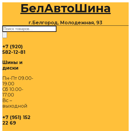
БелАвтоШина
Перейти
к
содержимому
г.Белгород, Молодежная, 93
Поиск
товаров
+7 (920)
582-12-81
Шины и
диски
Пн-Пт 09.00-
19.00
Сб 10.00-
17.00
Вс –
выходной
+7 (951) 152
22 69