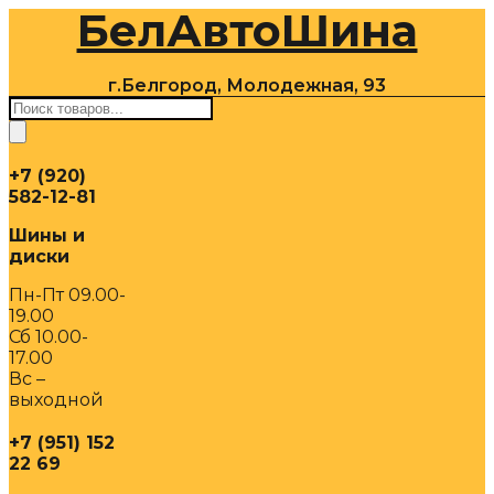
БелАвтоШина
Перейти
к
содержимому
г.Белгород, Молодежная, 93
Поиск
товаров
+7 (920)
582-12-81
Шины и
диски
Пн-Пт 09.00-
19.00
Сб 10.00-
17.00
Вс –
выходной
+7 (951) 152
22 69