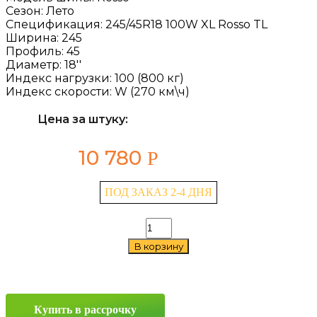
Сезон:
Лето
Спецификация:
245/45R18 100W XL Rosso TL
Ширина:
245
Профиль:
45
Диаметр:
18''
Индекс нагрузки:
100 (800 кг)
Индекс скорости:
W (270 км\ч)
Цена за штуку:
10 780
Р
ПОД ЗАКАЗ 2-4 ДНЯ
Количество
товара
В корзину
Pirelli
Formula
Rosso
245/45
R18
Купить в рассрочку
100W