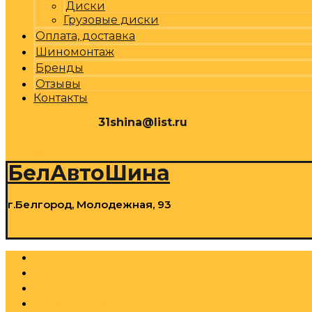
Диски
Грузовые диски
Оплата, доставка
Шиномонтаж
Бренды
Отзывы
Контакты
31shina@list.ru
0
Р
Cart
БелАвтоШина
г.Белгород, Молодежная, 93
0
Р
Cart
Шины
Грузовые шины
Диски
Грузовые диски