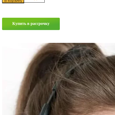
В корзину
Pirelli
Formula
Rosso
245/50
R20
Купить в рассрочку
102V
Прокрутка
вверх