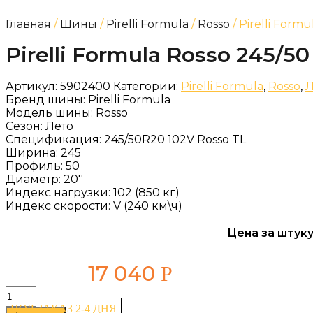
Главная
/
Шины
/
Pirelli Formula
/
Rosso
/ Pirelli Form
Pirelli Formula Rosso 245/50
Артикул:
5902400
Категории:
Pirelli Formula
,
Rosso
,
Л
Бренд шины:
Pirelli Formula
Модель шины:
Rosso
Сезон:
Лето
Спецификация:
245/50R20 102V Rosso TL
Ширина:
245
Профиль:
50
Диаметр:
20''
Индекс нагрузки:
102 (850 кг)
Индекс скорости:
V (240 км\ч)
Цена за штуку
17 040
Р
Количество
товара
ПОД ЗАКАЗ 2-4 ДНЯ