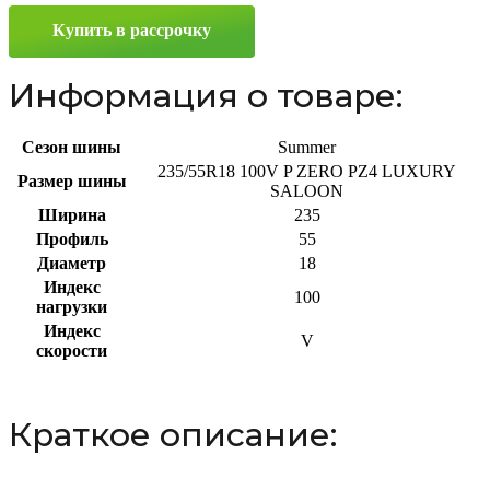
LUXURY
Купить в рассрочку
SALOON
235/55
R18
Информация о товаре:
100V
Сезон шины
Summer
235/55R18 100V P ZERO PZ4 LUXURY
Размер шины
SALOON
Ширина
235
Профиль
55
Диаметр
18
Индекс
100
нагрузки
Индекс
V
скорости
Краткое описание: