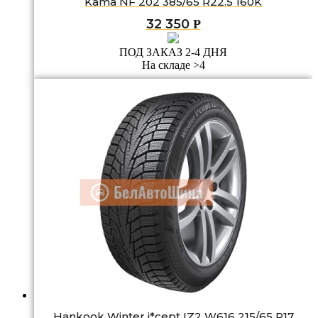
Kama NF 202 385/65 R22.5 160K
32 350
Р
ПОД ЗАКАЗ 2-4 ДНЯ
На складе >4
Hankook Winter i*cept IZ2 W616 215/65 R17