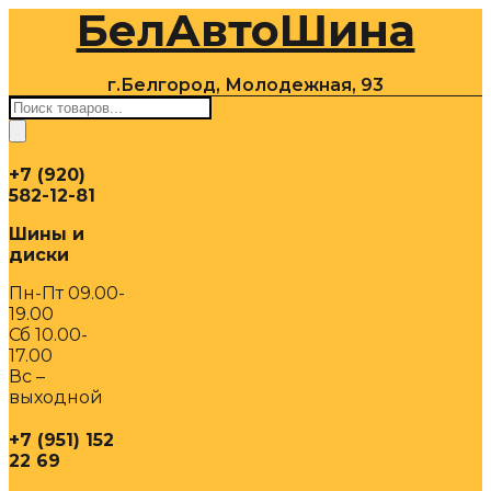
БелАвтоШина
Перейти
к
содержимому
г.Белгород, Молодежная, 93
Поиск
товаров
+7 (920)
582-12-81
Шины и
диски
Пн-Пт 09.00-
19.00
Сб 10.00-
17.00
Вс –
выходной
+7 (951) 152
22 69